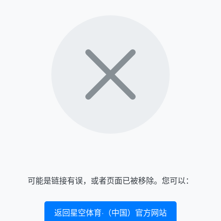
可能是链接有误，或者页面已被移除。您可以：
返回星空体育·（中国）官方网站