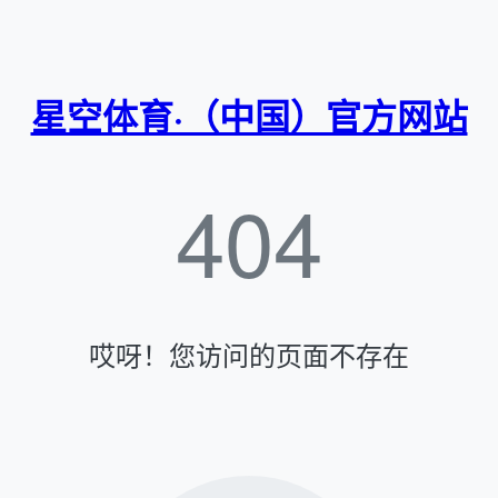
星空体育·（中国）官方网站
404
哎呀！您访问的页面不存在