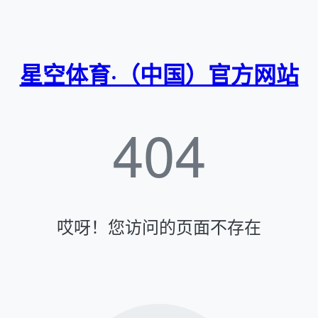
星空体育·（中国）官方网站
404
哎呀！您访问的页面不存在